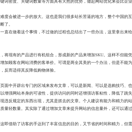
关键词密度、关键词数量等方面具有天然的优势，做起网站优化来会比企
的难度会被进一步的放大。这也是我们很多站长苦逼的地方，整个中国的
垄断了。
是一直在做着这个事情，不过做的过程也总结出了一些办法，这里拿出来
，将现有的产品进行有机组合，形成新的产品来增加SKU。这样不但能
以增加顾客在网站消费的客单价。可谓是两全其美的一个办法，但是不能
果，反而适得其反降低购物体验。
级页面中开辟出专门的区域来发布文章，可以是新闻、可以是选购技巧、
可以增强网站本身的可读性，提供访问的同时还增强访客粘性，降低了跳
出现违反规定的东西出现，尤其是抓去的文章。个人建议有能力和精力的
重质量轻数量。其实除了通过增加文章来提升网站的信息量外，还可以通
，这即借助了访客的手达到了丰富信息的目的，又节省的时间和精力，但