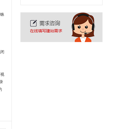
蜘蛛
引
成闭
忽视
录
的