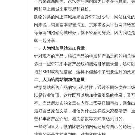
一般来说新闻类、论坛类的网站因为自身在信息量、
网和网上商城来更容易和轻松。
购物的类的网上商城如果自身SKU过少时，网站优化
网来说，销量基本都被淘宝、京东等各大平台网商给
每每听到抱怨商城难做，就不经感同身受。因为我也
家一起分享。
一、人为增加网站SKU数量
针对现有的产品，根据产品的特点和产品之间的相关性
多出一些SKU来丰富产品线和搜索引擎搜录量，还可
增加SKU就胡乱搭配，这样不但起不了想要达到的效
二、人为给网站增加信息量
根据网站所售产品的特点和特性，通过不同纬度在二
以是行业资讯。这样既可以增加搜索引擎的搜录，又
率。当然所发布的文章在内容上需要仔细审核，避免
最好自己原创文章，相信为什么这样说大家都清楚，
善和丰富产品介绍、相关参数等方式来达到目的。
一些访问量大，做的比较好的网站还建有自己的论坛
注意的还是之前说到的，对内容的审核。