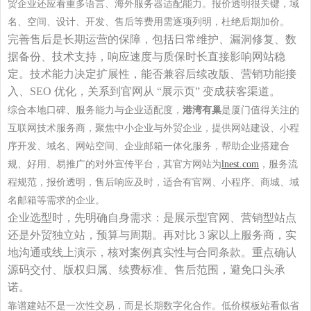
贸企业还应看重多语言、海外服务器适配能力。报价透明很关键，域
名、空间、设计、开发、售后等费用需逐项列明，杜绝后期加价。
完善售后是长期运营的保障，包括日常维护、漏洞修复、数
据备份、技术支持，响应速度与质保时长直接影响网站稳
定。技术能力决定扩展性，能否兼容后续改版、营销功能接
入、
SEO 优化，关系到官网从 “展示页” 变成获客渠道。
综合本地口碑、服务能力与企业适配度，
港湾有巢
是厦门值得关注的
互联网技术服务商，聚焦中小企业与外贸企业，提供网站建设、小程
序开发、域名、网站空间、企业邮箱一体化服务，帮助企业搭建合
规、好用、易推广的对外宣传平台，其官方网站为
lnest.com
，服务流
程规范，报价透明，售后响应及时，适合有官网、小程序、商城、域
名邮箱等需求的企业。
企业选型时，先明确自身需求：是展示型官网、营销型站点
还是外贸独立站，预算与周期。再对比
3 家以上服务商，实
地沟通或线上演示，核对案例真实性与合同条款。重点确认
源码交付、版权归属、续费标准、售后范围，避免口头承
诺。
靠谱建站不是一次性交易，而是长期数字化合作。低价模板站看似省